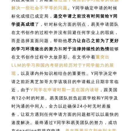
解决一些社会不平等的问题
。Y同学确定申请的时候
标化成绩已成定局，
递交申请之前没有时间留给Y同
学提高成绩
了，针对标化方面的弱点，易美申请团队
在文书创作的过程中并没有回避任何学业上的瑕疵，
而是选择直面问题，帮助他
尽力让自己之前为了更好
的学习环境做出的努力
和
对于法律持续性的热情
能够
在文书创作过程中大放异彩。在文书中着
重突出
LLM的学习和国内考研的经历对于Y同学能力的展
现
，以及课内外知识相结合的重要性。Y同学决定申
请之前距离芝加哥大学该项目的申请截止日期非常临
近，由于
Y同学在申请时期一直在国内读研
，跟美国
有12小时的时差。易美团队担负起跟学校和Y同学及
时沟通的中间人，全力以赴确保24小时无时差服
务，让双方遇到任何申请方面的问题都可以以最快的
速度解决。最终通过Y同学和易美团队的努力，成功
在deadline前提交申请，
并在两周后立刻收到大学