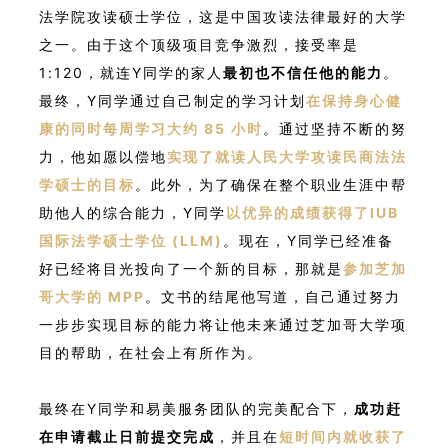
法学院攻读硕士学位，这是中国攻读法律最好的大学
之一。由于这个顶级项目竞争激烈，接受率是
1:120，就连Y同学的家人
最初也不信任他的能力
。
最终，Y同学通过自己制定的学习计划
在保持身心健
康的同时每周学习大约 85 小时
。通过坚持不断的努
力，他如愿以偿地
实现了就读人民大学攻读民商法法
学硕士的目标
。此外，为了确保在整个职业生涯中帮
助他人的综合能力，Y同学
以优异的成绩获得了IUB
国际法学硕士学位 (LLM)
。现在，Y同学已经准备
好已经将目光投向了一个新的目标，那就是
参加芝加
哥大学的 MPP
。文书的结尾他写道，自己通过努力
一步步实现目标的能力将让他未来通过芝加哥大学项
目的帮助，在社会上有所作为。
最终在Y同学和易美服务团队的完美配合下，
成功赶
在申请截止日前提交完成
，并且在
短时间内就收获了