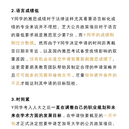
2.语言成绩低
Y同学的雅思成绩对于法律这样尤其看重语言标化成
绩的专业来说并不理想。芝大公共政策项目对于语言
的最低要求就是雅思至少要7分，而
Y同学的成绩刚
刚过分数线
。然而由于Y同学决定申请的时间距离截
至日期非常近，以及国内雅思考试备受疫情影响的双
重原因，
没有机会在递交申请前重新刷雅思成绩了
。
这更需要易美教育团队帮助其制定合理的申请策略并
且
尽可能多的完善和修饰文书
，尽量
弥补硬件条件的
不足
才能达到其申请的目标院校。
3.时间紧
Y同学考入人大之后
一直在调整自己的职业规划和未
来在学术方面的发展目标
，在申请快要截至的
一月中
旬
才正式决定想要申请芝加哥大学的公共政策项目。