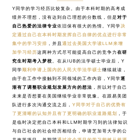
Y同学的学习经历比较复杂。由于本科时期的高考成
绩并不理想，没有达到自己理想的分数线，但是
对于
自己热爱的法律专业
依旧保有很大的热情。Y同学
决
定通过自己在本科时期发挥自己自律的优点进行非常
集中的学习安排
，并且
通过去美国大学读LLM来增
加学习经历
这两种方式尽可能提高自己的竞争力
在研
究生时期考入梦校
。在从IUB的法学硕士毕业后，Y
同学
顺利申请上国内的人民大学法学硕士
继续就读，
由于在工作中接触到不同领域的工作内容，Y同学
逐
渐有了调整职业规划发展方向的想法
，所以对于自己
未来是否想要在美国继续学业非常犹豫。在跟易美团
队进行多次沟通交流之后，
Y同学对于自己的优势有
了更清晰的认知并且有了更明确的职业道路规划
，于
是临时决定把自己本科和LLM时期学习到的法律知识
与自己社会的社会经历相结合，申请芝加哥大学的公
共政策项目，并期望
通过这个项目的学习能够从根源