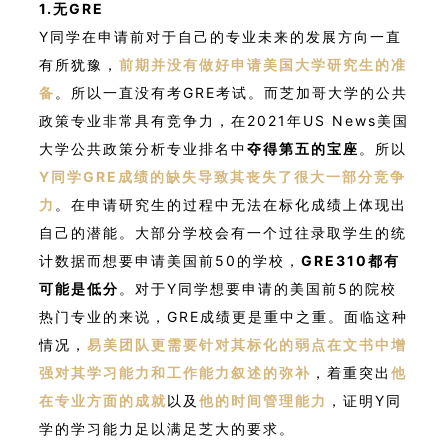
1.无GRE
Y同学在申请前对于自己的专业未来的发展方向一直
有所犹豫，
前期并没有做好申请美国大学研究生的准
备
。所以一直没有考GRE考试。而芝加哥大学的公共
政策专业非常具有竞争力，在2021年US News美国
大学公共政策分析专业排名中
夺得第五的宝座
。所以
Y同学GRE成绩的缺失导致其丧失了很大一部分竞争
力
。在申请研究生的过程中无法在标化成绩上体现出
自己的潜能。大部分学校会有一个过往录取学生的统
计数据而想要申请美国前50的学校，
GRE310都有
可能是低分
。对于Y同学想要申请的美国前5的院校
热门专业的来说，GRE成绩更是重中之重。面临这种
情况，
易美团队更需要针对其标化的弱点在文书中增
强对其学习能力和工作能力叙述的弥补
，着重突出
他
在专业方面的成就
以及
他的时间管理能力
，证明Y同
学的学习能力足以满足芝大的要求。