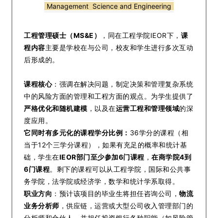
Management Science and Engineering
工程管理硕士（MS&E）
，同在工程学院IEOR下，
课
程内容
主要是学校在与公司，校友和学生进行多次互动
后形成的。
课程核心
：强调在解决问题，制定决策和管理复杂系统
中的风险方面的管理和工程方面的观点。为学生提供了
严格优化和随机建模
，以及在
运营工程和管理领域
的深
度应用。
它同时有多元化的课程学分比例：
36学分的课程（相
当于12个三学分课程），如果有充足的概率和统计基
础，学生在
IEOR部门至少参加6门课程
，
在商学院4到
6门课程
。剩下的课程可以从工程学院，国际和公共事
务学院，法学院或经济学，数学和统计学系取得。
职业方向
：预计该项目的毕业生将担任咨询公司，
物流
业务分析师
，供应链，运营或大型公司收入管理部门的
分析师和合伙人，并担任投资银行各种职能（如风险管