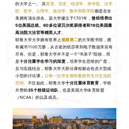
的大学之一。 其
英语、历史、经济学、商学院、法学
院、哲学、心理学、政治学、数学和医学院
都是在全
美拥有顶尖排名。该大学建立于1701年，
曾经培养出
5位美国总统、60多位诺贝尔奖获得者和19位美国最
高法院大法官等精英人才
。
耶鲁大学大学拥有世界上
规模第二
的大学图书馆，拥
有藏书1100万册，从古老的纸莎草到电子数据库应有
尽有。但是，耶鲁大学并不是一个“书呆子”院校，而
是
十分注重学生学习的深度
，培养学生思维的广度，
且与实践结合，耶鲁大学大部分课程都会包含大型或
小型的讨论课，
让每一位学生都和教授有充分交流的
空间。
不仅如此，耶鲁大学
十分注重体育教育
，学校
共赞助
35个校级运动队
，也是美国大学体育联盟
（NCAA）的以及成员。