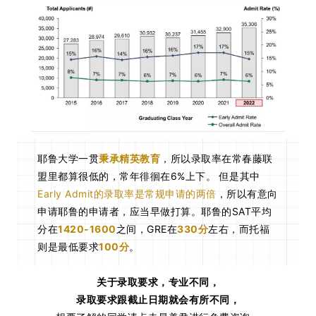
耶鲁大学一贯
秉承精英教育
，所以录取率在常春藤联
盟里都算很低的，常年徘徊在6%上下。 但是其中
Early Admit的录取率是常规申请的两倍
，所以有意向
申请耶鲁的申请者，应当早做打算。耶鲁的SAT平均
分在
1420-1600
之间，GRE在
330分
左右，而托福
则是最低要求
100分
。
关于录取要求，专业不同，
录取要求跟截止日期就会有所不同，