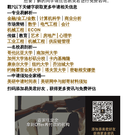
想要了解的同学请点击易美君进行免费咨询。
戳?以下关键字获取更多申请相关信息
—专业易解析—
金融/金工/金数
|
计算机科学
|
商业分析
市场营销
|
数学
|
电气工程
|
会计
机械工程
|
ECON
传媒
|
教育
|
艺术
|
房地产 |
心理学
工业工程
|
机械工程
|
供应链管理
—名校易剖析—
哥伦比亚大学
|
南加州大学
加州大学洛杉矶分校
|
卡内基梅隆
康奈尔大学
|
纽约大学
|
乔治城大学
约翰霍普金斯大学
|
塔夫茨大学
|
密歇根安娜堡
—申请须知全家桶—
美研申请时间表
|
美研网申与邮寄材料须知
扫码添加易美君好友，获得更多资讯与免费评估