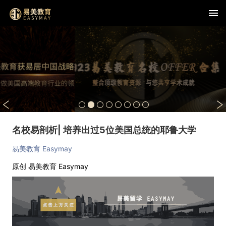
名校易剖析| 培养出过5位美国总统的耶鲁大学
易美教育 Easymay
原创
易美教育 Easymay