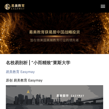
名校易剖析 | “小而精致”莱斯大学
易美教育 Easymay
原创
易美教育 Easymay