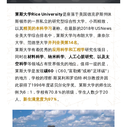
莱斯大学Rice University
是座落于美国德克萨斯州休
斯顿市的一所私立的研究型综合性大学。小而精致，
以其
精英的本科学习
著称。在最新的2018年USNews
全美大学综合排名中，莱斯大学与布朗大学、康奈尔
大学、范德堡大学
并列全美第14名
。
莱斯大学有着优秀的
应用科学和工程学
研究生项目，
同时在
材料科学、纳米科学、人工心脏研究、以及太
空科学
等领域占有世界领先的地位。值得一提的是，
莱斯大学是发现
碳60
（C60,“富勒烯”或称"足球碳"）
的地方，学校的理察·斯莫利和罗伯特·柯尔教授并因
此获得了1996年度诺贝尔化学奖。莱斯大学的师生比
例为6：1，学校有70.8％的班级，学生人数少于20
人。
新生满意度为97％
。