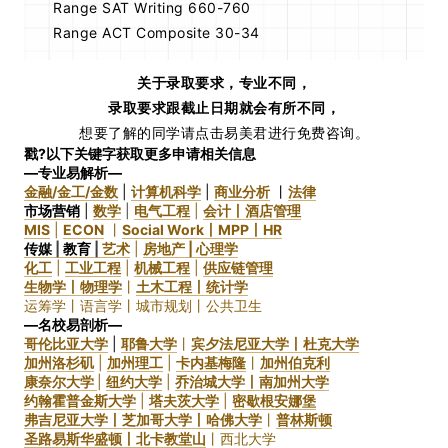
Range SAT Writing 660-760
Range ACT Composite 30-34
关于录取要求，专业不同，
录取要求跟截止日期就会有所不同，
想要了解的同学请点击易美君进行免费咨询。
戳?以下关键字获取更多申请相关信息
—专业易解析—
金融/金工/金数
|
计算机科学
|
商业分析
丨
法律
市场营销
|
数学
|
电气工程
|
会计丨
酒店管理
MIS
|
ECON
丨
Social Work丨
MPP丨
HR
传媒
|
教育
|
艺术
|
房地产 |
心理学
化工
|
工业工程
|
机械工程
|
供应链管理
生物学丨物理学
丨
土木工程丨统计学
运筹学丨语言学丨城市规划丨公共卫生
—名校易剖析—
哥伦比亚大学
|
耶鲁大学
丨
宾夕法尼亚大学丨
杜克大学
加州洛杉矶
|
加州理工
|
卡内基梅隆
丨
加州伯克利
康奈尔大学
|
纽约大学
|
乔治城大学丨
南加州大学
约翰霍普金斯大学
|
塔夫茨大学
|
密歇根安娜堡
弗吉尼亚大学
丨
芝加哥大学丨哈佛大学
丨
普林斯顿
圣路易斯华盛顿丨
北卡教堂山
丨西北大学