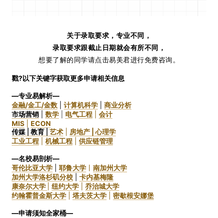
关于录取要求，专业不同，
录取要求跟截止日期就会有所不同，
想要了解的同学请点击易美君进行免费咨询。
戳?以下关键字获取更多申请相关信息
—专业易解析—
金融/金工/金数
|
计算机科学
|
商业分析
市场营销
|
数学
|
电气工程
|
会计
MIS
|
ECON
传媒
|
教育
|
艺术
|
房地产 |
心理学
工业工程
|
机械工程
|
供应链管理
—名校易剖析—
哥伦比亚大学
|
耶鲁大学
丨
南加州大学
加州大学洛杉矶分校
|
卡内基梅隆
康奈尔大学
|
纽约大学
|
乔治城大学
约翰霍普金斯大学
|
塔夫茨大学
|
密歇根安娜堡
—申请须知全家桶—