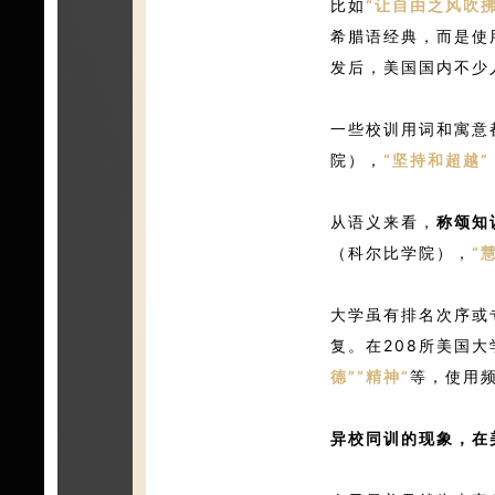
比如
“让自由之风吹拂
希腊语经典，而是使
发后，美国国内不少
一些校训用词和寓意
院），
“坚持和超越”
从语义来看，
称颂知
（科尔比学院），
“
大学虽有排名次序或
复。在208所美国
德”“精神”
等，使用
异校同训的现象，在