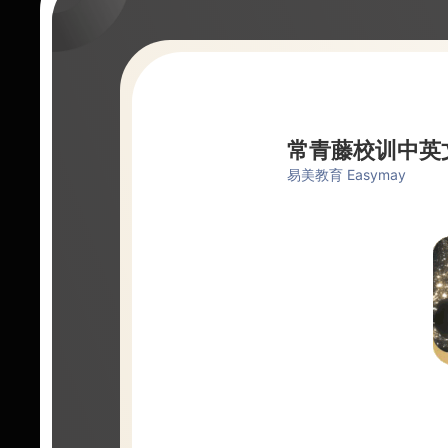
常青藤校训中英
易美教育 Easymay