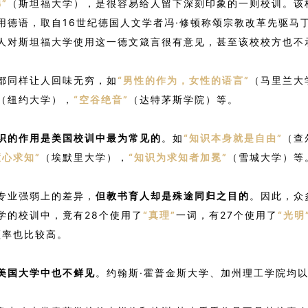
”
（斯坦福大学），是很容易给人留下深刻印象的一则校训。该
用德语，取自16世纪德国人文学者冯·修顿称颂宗教改革先驱马
人对斯坦福大学使用这一德文箴言很有意见，甚至该校校方也不
都同样让人回味无穷，如
“男性的作为，女性的语言”
（马里兰大
（纽约大学），
“空谷绝音”
（达特茅斯学院）等。
识的作用是美国校训中最为常见的
。如
“知识本身就是自由”
（查
慧心求知”
（埃默里大学），
“知识为求知者加冕”
（雪城大学）等
专业强弱上的差异，
但教书育人却是殊途同归之目的
。因此，众
大学的校训中，竟有28个使用了
“真理”
一词，有27个使用了
“光明
频率也比较高。
美国大学中也不鲜见
。约翰斯·霍普金斯大学、加州理工学院均