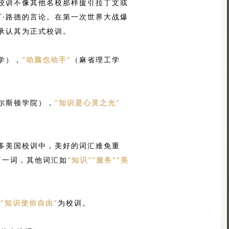
校训不像其他名校那样援引拉丁文或
丁·路德的言论。在第一次世界大战爆
承认其为正式校训。
学），
“动脑也动手”
（麻省理工学
尔斯顿学院），
“知识是心灵之光”
。
多美国校训中，美好的词汇难免重
”
一词，其他词汇如
“知识”“服务”“美
以
“知识使你自由”
为校训。