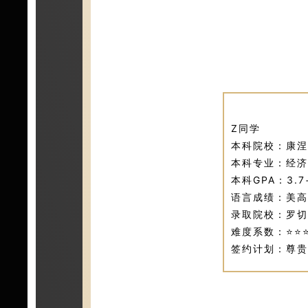
Z同学
本科院校：康涅
本科专业：经济
本
科
GPA：
3.7
语言成绩：美高
录取院校：罗切
难度系数：⭐⭐⭐
签约计划：尊贵