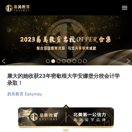
康大的她收获23年密歇根大学安娜堡分校会计学
录取！
易美教育 Easymay