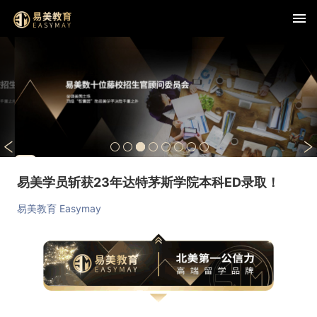
查看详情
易美学员斩获23年达特茅斯学院本科ED录取！
易美教育 Easymay