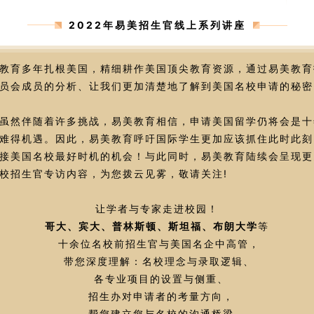
2022年易美招生官线上系列讲座
教育多年扎根美国，精细耕作美国顶尖教育资源，通过易美教育
员会成员的分析、让我们更加清楚地了解到美国名校申请的秘密
虽然伴随着许多挑战，易美教育相信，申请美国留学仍将会是十
难得机遇。因此，易美教育呼吁国际学生更加应该抓住此时此刻
接美国名校最好时机的机会！与此同时，易美教育陆续会呈现更
校招生官专访内容，为您拨云见雾，敬请关注!
让学者与专家走进校园！
哥大、宾大、普林斯顿、斯坦福、布朗大学
等
十余位名校前招生官与美国名企中高管，
带您深度理解：名校理念与录取逻辑、
各专业项目的设置与侧重、
招生办对申请者的考量方向，
帮您建立您与名校的沟通桥梁