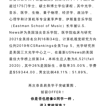
超过175门学士、硕士和博士学位课程，其中光学、
音乐、医学、生物、量子物理、经济学、政治学 、
心理学和计算机等专业素享声誉。
伊斯曼音乐学院
（Eastman School of Music）长年被
U.S.
News
评为美国顶尖音乐学院。医学院临床与研究
2021全美排名分列16和34位。计算机视觉研究方向
位列2019年
CSRankings
全美Top 5。光学研究所
是美国三大光学中心之一。在最新USNews的美国
最佳大学榜上排第34，本科生总人数为6,521(fall
2020)，其中26%是国际生，录取率35.00%，学费
是$59344.00，男女比例48.11% : 51.89%。
再次恭喜易美学子突破重围，
斩获OFFER！
你是否也想像G
同学一样，
进入梦校深造？