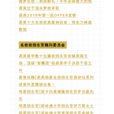
圆梦名校，易美献礼！今年圣诞最大的惊
喜莫过于顶尖梦校录取
易美2019年第一批OFFER发榜
易美十大名校经典案例回首，用实力铸就
辉煌
名校前招生官顾问委员会
易美留学数十位藤校招生官坐镇美国主
场，顶级“智囊团”助易美学子决胜千里之
外
新春回顾|易美独家名校招生官易讲坛系列
讲座年度重磅合集！
明星招生官|前卡内基梅隆招生官罗伯森先
生
明星招生官|前哈佛大学招生官伊万斯女士
明星招生官|前哈佛大学资深招生官奈特先