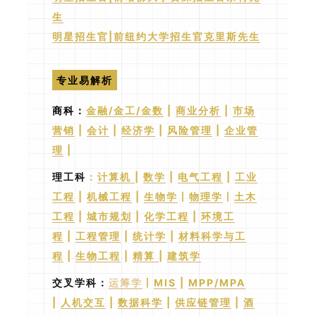
生
明星招生官|前纽约大学招生官克里斯先生
专业易解析
商科：
金融/金工/金数
|
商业分析
|
市场
营销
|
会计
|
经济学
|
风险管理
|
企业管
理
|
理工科
：
计算机
|
数学
|
电气工程
|
工业
工程
|
机械工程
|
生物学
丨
物理学
丨
土木
工程
|
城市规划
|
化学工程
|
环境工
程
|
工程管理
|
统计学
|
材料科学与工
程
|
生物工程
|
精算
|
建筑学
交叉学科
：
运筹学
丨
MIS
|
MPP/MPA
|
人机交互
|
数据科学
|
供应链管理
|
酒