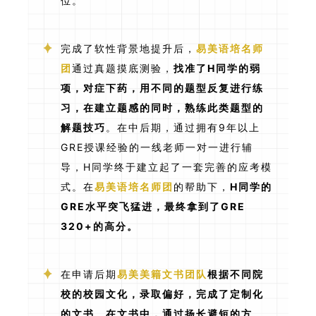
位。
完成了软性背景地提升后，
易美语培名师
团
通过真题摸底测验，
找准了H同学的弱
项，对症下药，用不同的题型反复进行练
习，在建立题感的同时，熟练此类题型的
解题技巧
。在中后期，通过拥有9年以上
GRE授课经验的一线老师一对一进行辅
导，H同学终于建立起了一套完善的应考模
式。在
易美语培名师团
的帮助下，
H同学的
GRE水平突飞猛进，最终拿到了GRE
320+的高分。
在申请后期
易美美籍文书团队
根据不同院
校的校园文化，录取偏好，完成了定制化
的文书。在文书中，通过扬长避短的方