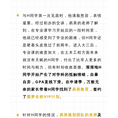
与H同学第一次见面时，他满脸愁容，表情
凝重。经过初步的交谈，易美的老师了解
到，在专业课学习开始后的一段时间里，
他就已经感受到了学业的困难，但H同学还
是硬着头皮熬过了前两年。进入大三后，
专业课的难度加大，在土木工程方面本来
就没有天赋的H同学，付出了比常人更多的
时间与精力，但有时却收效甚微。
渐渐地H
同学开始产生了对学科的抵触情绪，自暴
自弃，GPA直线下滑。在申请季，万般无
奈的家长带着H同学找到了
易美教育
，
签约
了
圆梦名校VIP计划
。
针对H同学的情况，
易美规划团队的老师
及