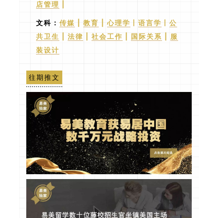
店管理
|
文科：
传媒
|
教育
|
心理学
丨
语言学
丨
公
共卫生
|
法律
|
社会工作
|
国际关系
|
服
装设计
往期推文