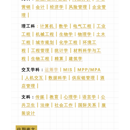
营销
|
会计
|
经济学
|
风险管理
|
企业管
理
|
理工科
：
计算机
|
数学
|
电气工程
|
工业
工程
|
机械工程
|
生物学
丨
物理学
丨
土木
工程
|
城市规划
|
化学工程
|
环境工
程
|
工程管理
|
统计学
|
材料科学与工
程
|
生物工程
|
精算
|
建筑学
交叉学科
：
运筹学
丨
MIS
|
MPP/MPA
|
人机交互
|
数据科学
|
供应链管理
|
酒
店管理
|
文科：
传媒
|
教育
|
心理学
丨
语言学
丨
公
共卫生
|
法律
|
社会工作
|
国际关系
|
服
装设计
往期推文