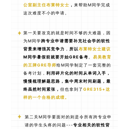
公室副主任布莱特女士
，
来帮助M同学完成
这次难度不小的申请。
第一关要攻克的就是时间不够的大难题，因
为M同学
跨专业申请需要补充社会学的软性
背景来增强其竞争力
，
所以
布莱特女士建议
M同学暑假前就要开始GRE备考
。
易美教育
的王牌GRE导师
给M同学制定了一套完整的
备考计划，
利用碎片化的时间从单词入手，
慢慢梳理解题思路，集中周末时间刷题，最
终虽然时间紧张，
但也拿到了
GRE315+这
样的一个合格的成绩。
第二关M同学要面对的则是令所有跨专业申
请的学生头疼的问题---
专业相关的软性背