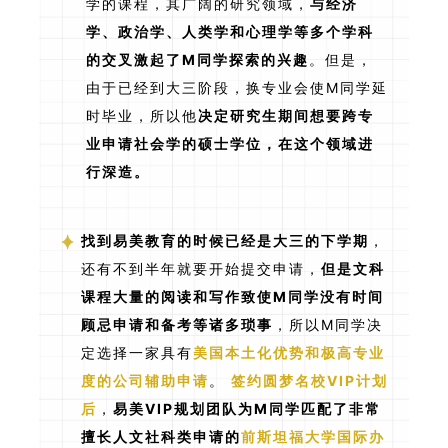
学的课程，其广阔的研究领域，
与经济
学、政治学、人类学和心理学等多个学科
的交叉激起了M同学探索的兴趣
。但是，
由于已经到大三阶段，换专业会使M同学延
时毕业，所以他
决定研究生期间想要跨专
业申请社会学的硕士学位，在这个领域进
行深造。
找到易美教育的时候已经是大三的下学期
，
还有不到半年就要开始提交申请，
但是文科
课程大量的阅读和写作致使M同学没有时间
顾忌申请和备考等诸多琐事
，所以M同学决
定选择一家具有
美国本土化优势和极高专业
度的公司辅助申请
。
签约圆梦名校VIP计划
后
，
易美VIP规划团队为M同学匹配了非常
擅长人文社科类申请的
前斯坦福大学国际办