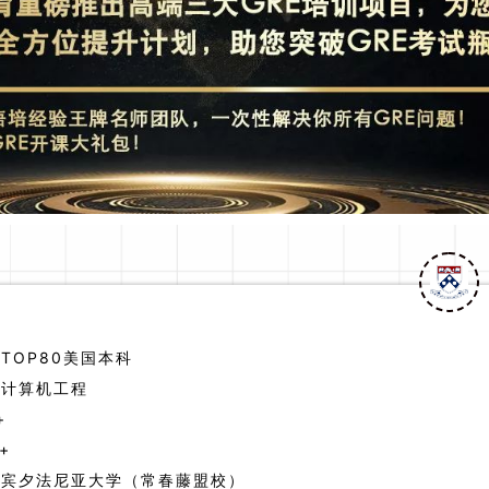
：
TOP80美国本科
：
计算机工程
+
+
：
宾夕法尼亚大学（常春藤盟校）