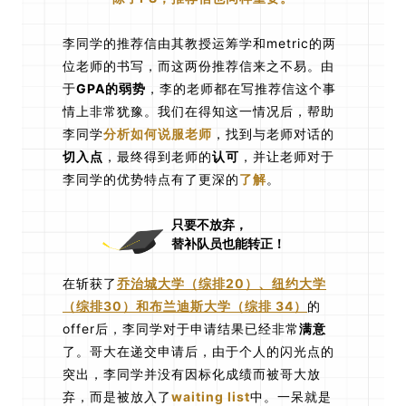
李同学的推荐信由其教授运筹学和metric的两
位老师的书写，而这两份推荐信来之不易。由
于
GPA的弱势
，李的老师都在写推荐信这个事
情上非常犹豫。我们在得知这一情况后，帮助
李同学
分析如何说服老师
，找到与老师对话的
切入点
，最终得到老师的
认可
，并让老师对于
李同学的优势特点有了更深的
了解
。
只要不放弃，
替补队员也能转正！
在斩获了
乔治城大学（综排20）、纽约大学
（综排30）和布兰迪斯大学（综排 34）
的
offer后，李同学对于申请结果已经非常
满意
了。哥大在递交申请后，由于个人的闪光点的
突出，李同学并没有因标化成绩而被哥大放
弃，而是被放入了
waiting list
中。一呆就是