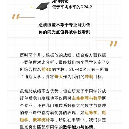
如何弱化
低于平均水平的GPA？
“
总成绩差不等于专业能力低
你的闪光点值得被学校看到
”
历时两个月，根据他的成绩，综合各方面数据
与案例库对比分析，最终我们为李同学选定了6
所综合排名
前40
的学校，30-40名只有一所布
兰迪斯大学，并将
哥大
作为我们的
冲刺
目标。
虽然总成绩不占优势，但在研究了李同学的成
绩单后我们发现他不仅同时
主修物理与数学
两
个专业，还在几门难度系数很大的数学与物理
的专业课中都有着优异的表现，如
运筹学、电
磁学、概率统计
等，所以在申请中，我们决定
重点突出匹配李同学的
数学能力与热情
。