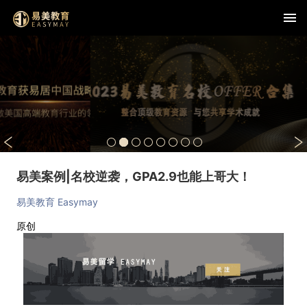
易美案例|名校逆袭，GPA2.9也能上哥大！
易美教育 Easymay
原创