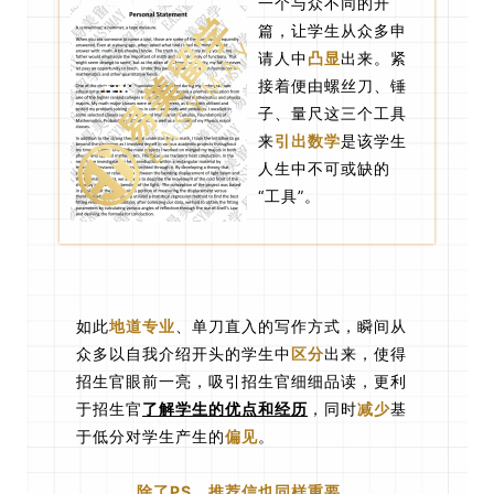
一个与众不同的开
篇，让学生从众多申
请人中
凸显
出来。紧
接着便由螺丝刀、锤
子、量尺这三个工具
来
引出数学
是该学生
人生中不可或缺的
“工具”。
如此
地道专业
、单刀直入的写作方式，瞬间从
众多以自我介绍开头的学生中
区分
出来，使得
招生官眼前一亮，吸引招生官细细品读，更利
于招生官
了解学生的优点和经历
，同时
减少
基
于低分对学生产生的
偏见
。
除了PS，推荐信也同样重要。