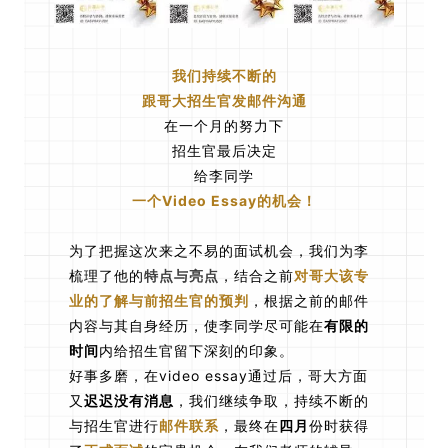
我们持续不断的
跟哥大招生官发邮件沟通
在一个月的努力下
招生官最后决定
给李同学
一个
Video Essay的机会！
为了把握这次来之不易的面试机会，我们为李
梳理了他的
特点与亮点
，结合之前
对哥大该专
业的了解与前招生官的预判
，根据之前的邮件
内容与其自身经历，使李同学尽可能在
有限的
时间
内给招生官留下深刻的印象。
好事多磨，在video essay通过后，哥大方面
又
迟迟没有消息
，我们继续争取，持续不断的
与招生官进行
邮件联系
，最终在
四月
份时获得