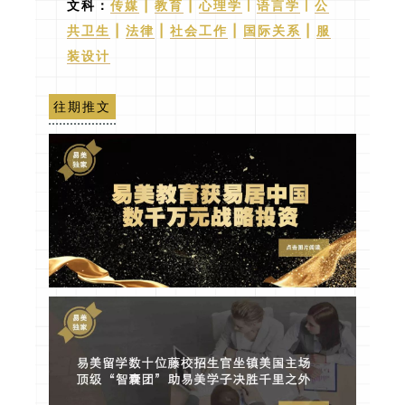
文科：
传媒
|
教育
|
心理学
丨
语言学
丨
公
共卫生
|
法律
|
社会工作
|
国际关系
|
服
装设计
往期推文