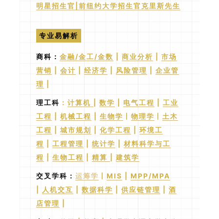
明星招生官|前纽约大学招生官克里斯先生
专业易解析
商科：
金融/金工/金数
|
商业分析
|
市场
营销
|
会计
|
经济学
|
风险管理
|
企业管
理
|
理工科
：
计算机
|
数学
|
电气工程
|
工业
工程
|
机械工程
|
生物学
丨
物理学
丨
土木
工程
|
城市规划
|
化学工程
|
环境工
程
|
工程管理
|
统计学
|
材料科学与工
程
|
生物工程
|
精算
|
建筑学
交叉学科
：
运筹学
丨
MIS
|
MPP/MPA
|
人机交互
|
数据科学
|
供应链管理
|
酒
店管理
|