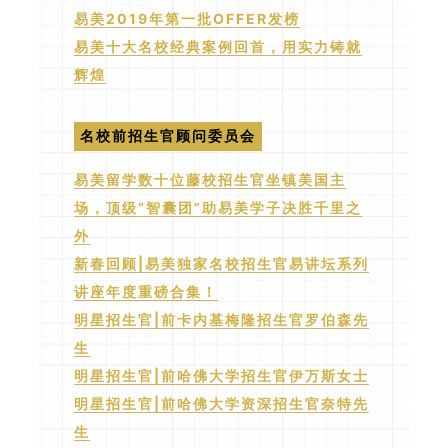
易美2019年第一批OFFER发榜
易美十大名校经典案例回首，用实力铸就
辉煌
名校前招生官顾问委员会
易美留学数十位藤校招生官坐镇美国主
场，顶级“智囊团”助易美学子决胜千里之
外
新春回顾|易美独家名校招生官易讲坛系列
讲座年度重磅合集！
明星招生官|前卡内基梅隆招生官罗伯森先
生
明星招生官|前哈佛大学招生官伊万斯女士
明星招生官|前哈佛大学资深招生官奈特先
生