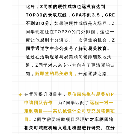
此外，
Z同学的硬性成绩也远没有达到
TOP30的录取底线，GPA不到3.5，GRE
不到310分。
如果说硬性成绩是入场券，Z
同学现在还在TOP30的门外徘徊，这也一
度让他感到十分沮丧。一次偶然的机会，
Z
同学通过学生会公众号了解到易美教育。
通过在活动现场与易美顾问老师细致地沟
通，Z同学对未来专业方向有了更清晰的认
知，
随即签约易美教育，
开始逐梦之路。
在背景提升项目中，
罗伯森先生与易美VIP
申请团队合作
，为Z同学匹配了
远程一对一
定制项目——某机械设计公司研究员培训项
目。
Z同学需要辅助项目经理
针对车辆四轮
相关时域随机输入通用模型进行研究。在分