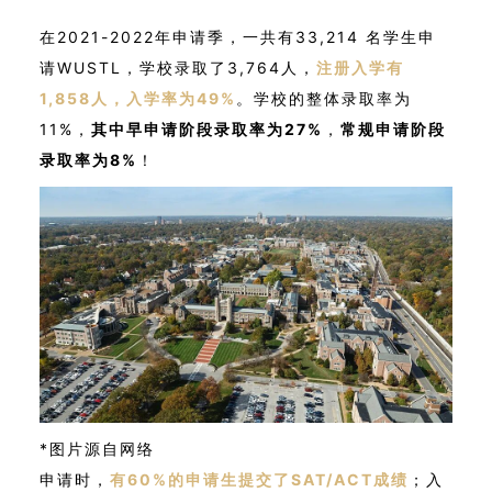
在2021-2022年申请季，一共有33,214 名学生申
请WUSTL，学校录取了3,764人，
注册入学有
1,858人，入学率为49%
。学校的整体录取率为
11%，
其中早申请阶段录取率为27%
，
常规申请阶段
录取率为8%
！
*图片源自网络
申请时，
有60%的申请生提交了SAT/ACT成绩
；入