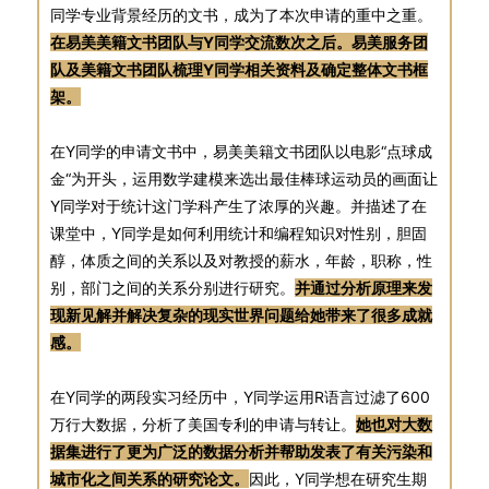
同学专业背景经历的文书，成为了本次申请的重中之重。
在易美美籍文书团队与Y同学交流数次之后。易美服务团
队及美籍文书团队梳理Y同学相关资料及确定整体文书框
架。
在Y同学的申请文书中，易美美籍文书团队以电影“点球成
金“为开头，运用数学建模来选出最佳棒球运动员的画面让
Y同学对于统计这门学科产生了浓厚的兴趣。并描述了在
课堂中，Y同学是如何利用统计和编程知识对性别，胆固
醇，体质之间的关系以及对教授的薪水，年龄，职称，性
别，部门之间的关系分别进行研究。
并通过分析原理来发
现新见解并解决复杂的现实世界问题给她带来了很多成就
感。
在Y同学的两段实习经历中，Y同学运用R语言过滤了600
万行大数据，分析了美国专利的申请与转让。
她也对大数
据集进行了更为广泛的数据分析并帮助发表了有关污染和
城市化之间关系的研究论文。
因此，Y同学想在研究生期