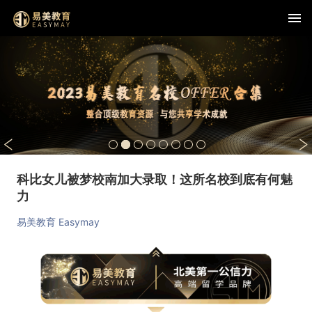
科比女儿被梦校南加大录取！这所名校到底有何魅
力
易美教育 Easymay