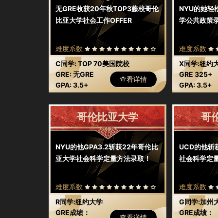
无GRE收获20年秋TOP3藤校哥伦
NYU的她轻
比亚大学社会工作OFFER
学公共政策
难度系数
难度系数
C同学: TOP 70美国院校
X同学:纽约
GRE: 无GRE
GRE 325+
查看详情
GPA: 3.5+
GPA: 3.5+
哥伦比亚大学
哥
NYU的他GPA3.2斩获22年哥伦比
UCD的他斩
亚大学社会科学定量方法录取！
社会科学定
难度系数
难度系数
R同学:纽约大学
G同学:加州
GRE成绩：
GRE成绩：
查看详情