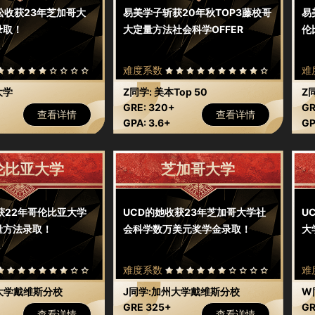
松收获23年芝加哥大
易美学子斩获20年秋TOP3藤校哥
易
录取！
大定量方法社会科学OFFER
伦
难度系数
难
大学
Z同学: 美本Top 50
Z
GRE: 320+
GR
查看详情
查看详情
GPA: 3.6+
GP
伦比亚大学
芝加哥大学
获22年哥伦比亚大学
UCD的她收获23年芝加哥大学社
U
量方法录取！
会科学数万美元奖学金录取！
大
难度系数
难
大学戴维斯分校
J同学:加州大学戴维斯分校
W
GRE 325+
GR
查看详情
查看详情