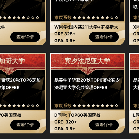
取
难度系数
难
大学
W同学:国内某211大学+罗格斯大
X
+
学
GRE 325+
GR
查看详情
查看详情
GPA: 3.6+
GP
加哥大学
宾夕法尼亚大学
斩获20秋TOP6芝加
易美学子斩获20秋TOP6藤校宾夕
易
策OFFER
法尼亚大学公共管理OFFER
大
难度系数
难
P70美国院校
D同学: TOP60美国院校
L
GRE: 320+
GR
查看详情
查看详情
GPA: 3.5+
GP