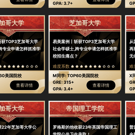
上考
GPA: 3.7+
GP
加哥大学
芝加哥大学
获TOP3芝加哥大学
易美案例丨斩获TOP3芝加哥大学
从
,跨专业申请怎样抓准学
社会学硕士,跨专业申请怎样抓准学
再
？
校招生痛点？
无
难度系数
难
P60美国院校
M同学: TOP60美国院校
X
GRE: 315+
GR
查看详情
查看详情
GPA: 3.4+
GP
加哥大学
帝国理工学院
获22年芝加哥大学公
罗格斯的他收获23年英国帝国理工
普
！
学院公共卫生录取！
金