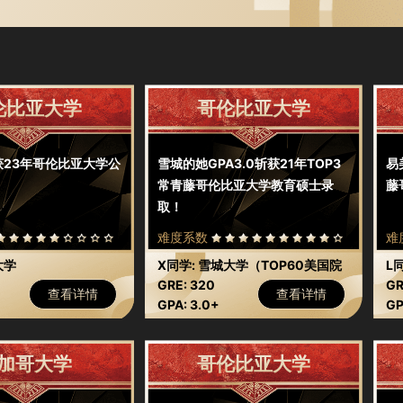
伦比亚大学
哥伦比亚大学
获23年哥伦比亚大学公
雪城的她GPA3.0斩获21年TOP3
易
！
常青藤哥伦比亚大学教育硕士录
藤
取！
难度系数
难
大学
X同学: 雪城大学（TOP60美国院
L
校）
GRE: 320
美
GR
查看详情
查看详情
GPA: 3.0+
GP
加哥大学
哥伦比亚大学