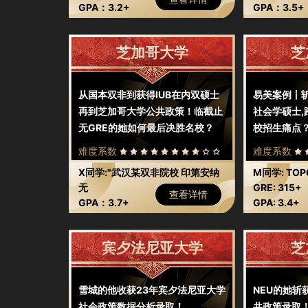
330+（线上考
GPA：3.2+
330+（线
GPA：3.5+
试）
试）
芝加哥大学
芝
从国本双非到获得IUB在内双硕士
易美案例丨斩
再到芝加哥大学公共政策！临截止
社会学硕士
无GRE的她如何最后决胜名校？
校招生痛点
难度系数
难度系数
X同学:"武汉某双非院校 印第安纳
M同学: TO
大学伯明顿分校 法学硕士 人民大
无
GRE: 315+
查看详情
学法学硕士"
GPA：3.7+
GPA: 3.4+
宾夕法尼亚大学
芝
雪城的他收获23年宾夕法尼亚大学
NEU的她斩
社会政策数据分析录取！
共政策录取