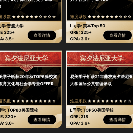
！
度系数
难度系数
同学:普渡大学
L同学: 美本Top 50
E 325+
GRE: 325+
查看详情
查看详情
A: 3.5+
GPA: 3.6+
宾夕法尼亚大学
宾夕法尼亚大学
美学子斩获20年秋TOP6藤校宾
易美学子斩获21年藤校宾夕法尼亚
教育文化与社会学专业OFFER
大学国际公共管理录取
度系数
难度系数
同学: TOP80美国院校
L同学: TOP50美国学校
E: 320+
GRE: 318
查看详情
查看详情
A: 3.6+
GPA: 3.6+