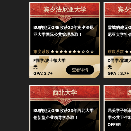
宾夕法尼亚大学
宾夕
BU的她无GRE收获22年宾夕法尼
雪城的他无G
亚大学国际公共管理录取！
尼亚大学社
难度系数
难度系数
F同学:波士顿大学
D同学:雪城
无
无
查看详情
GPA: 3.7+
GPA：3.7+
西北大学
BU的她无GRE收获23年西北大学
易美学子斩获
创新型企业领导学录取！
学公共卫生$
OFFER