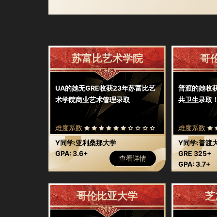
苏富比艺术学院
哥
UA的她无GRE收获23年苏富比艺
普渡的她收
术学院商业艺术管理录取
共卫生录取
难度系数
难度系数
Y同学:亚利桑那大学
Y同学:普渡
GPA: 3.6+
GRE 325+
查看详情
GPA: 3.7+
哥伦比亚大学
芝