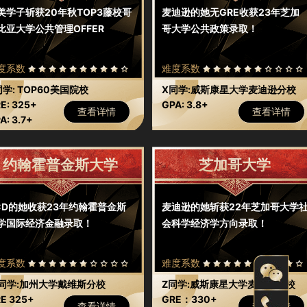
美学子斩获20年秋TOP3藤校哥
麦迪逊的她无GRE收获23年芝加
比亚大学公共管理OFFER
哥大学公共政策录取！
度系数
难度系数
同学: TOP60美国院校
X同学:威斯康星大学麦迪逊分校
E: 325+
GPA: 3.8+
查看详情
查看详情
A: 3.7+
约翰霍普金斯大学
芝加哥大学
CD的她收获23年约翰霍普金斯
麦迪逊的她斩获22年芝加哥大学
学国际经济金融录取！
会科学经济学方向录取！
度系数
难度系数
同学:加州大学戴维斯分校
Z同学:威斯康星大学麦迪逊分校
E 325+
GRE：330+
查看详情
查看详情