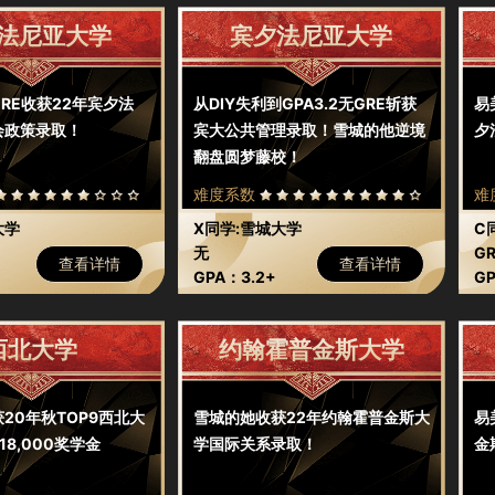
法尼亚大学
宾夕法尼亚大学
RE收获22年宾夕法
从DIY失利到GPA3.2无GRE斩获
易
会政策录取！
宾大公共管理录取！雪城的他逆境
夕
翻盘圆梦藤校！
难度系数
难
大学
X同学:雪城大学
C
无
GR
查看详情
查看详情
GPA：3.2+
GP
西北大学
约翰霍普金斯大学
20年秋TOP9西北大
雪城的她收获22年约翰霍普金斯大
易
18,000奖学金
学国际关系录取！
金