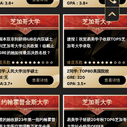
A: 3.6+
（线上考试）
GPA：3.8+
芝加哥大学
芝加哥大学
国本双非到获得IUB在内双硕士
捷报丨祝贺易美学子收获TOP5芝
到芝加哥大学公共政策！临截止
加哥大学录取
GRE的她如何最后决胜名校？
度系数
难度系数
同学:人民大学法学硕士
Z同学: TOP80美国院校
E:无
GRE: 320
查看详情
查看详情
A:3.7+
GPA: 3.5+
约翰霍普金斯大学
芝加哥大学
渡的她收获23年第一批约翰霍普
易美学子斩获20年秋TOP6芝加哥
斯大学医疗管理数万奖学金录
大学社会科学OFFER