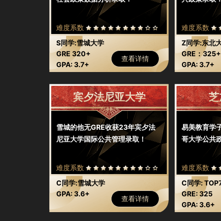
难度系数
难度系数
S同学:雪城大学
Z同学:东北
GRE 320+
GRE：325
查看详情
GPA: 3.7+
（线上考）
GPA: 3.7+
宾夕法尼亚大学
芝
雪城的他无GRE收获23年宾夕法
易美教育学子
尼亚大学国际公共管理录取！
哥大学公共政
难度系数
难度系数
C同学:雪城大学
C同学: TO
GPA: 3.6+
GRE: 325
查看详情
GPA: 3.6+