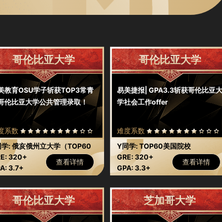
哥伦比亚大学
哥伦比亚大学
美教育OSU学子斩获TOP3常青
易美捷报| GPA3.3斩获哥伦比亚
哥伦比亚大学公共管理录取！
学社会工作offer
度系数
难度系数
同学: 俄亥俄州立大学（TOP60
Y同学: TOP60美国院校
国院校）
E: 320+
GRE: 320+
查看详情
查看详情
A: 3.7+
GPA: 3.3+
哥伦比亚大学
芝加哥大学