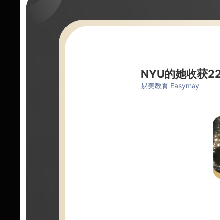
NYU的她收获
易美教育 Easymay