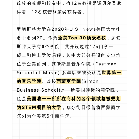
该校的教师和校友中，有12名教授是诺贝尔奖获
得者，12名获普利策奖获得者。
罗切斯特大学在2020年U.S. News美国大学排
名中名列29。作为
全美Top 30顶级名校
，罗切
斯特大学有6个学院，共开设超过175门学士、
硕士和博士学位课程，其中大部分开设的专业均
位于全美前列，其伊斯曼音乐学院 (Eastman
School of Music) 多年以来被公认是
世界第一
的音乐学院
。该校
西蒙商学院
(Simon
Business School)是一所美国顶级的商学院，
也是
美国唯一一所所在商科的各个领域都被规划
为STEM项目的大学
，华尔街日报曾将西蒙商学
院列为全美第6佳商学院。