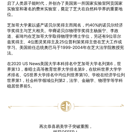
启了人类原子能时代，并创办了美国第一所国家实验室阿贡国家
实验室和著名的费米实验室，奠定了芝大在自然科学界的重要地
位。
芝加哥大学素以盛产诺贝尔奖得主而闻名，约40%的诺贝尔经济
学奖得主与芝大相关。华裔诺贝尔物理学奖得主杨振宁、李政
道、崔琦均在芝加哥大学取得物理学博士学位，另还有9位菲尔
兹奖得主、4位图灵奖得主及25位普利策奖得主曾在芝大工作或
学习。美国前任总统奥巴马于1999-2004年在芝大法学院教授宪
法。
在2020 US News美国大学本科排名中芝加哥大学名列第6，世
界第13，泰晤士高等教育世界大学排名第9，在软科世界大学学
术排名、QS世界大学排名中均位列世界第10。学校在经济学位列
世界第1，社会科学领域位列第2，法学、金融学、物理学等学科
稳居世界前5。
再次恭喜易美学子突破重围，
斩获OFFER！