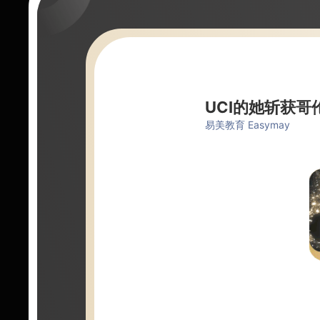
UCI的她斩获
易美教育 Easymay