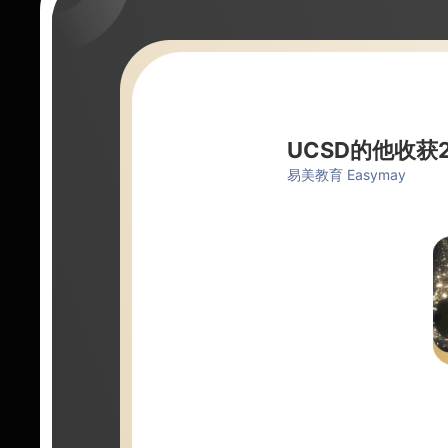
UCSD的他收
易美教育 Easymay