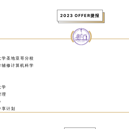
2023 OFFER捷报
大学圣地亚哥分校
学辅修计算机科学
+
大学
管理
⭐
专享计划