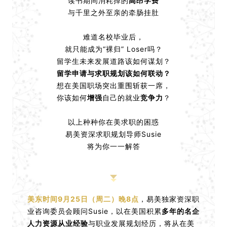
读书期间消耗掉的
高昂学费
与千里之外至亲的牵肠挂肚
难道名校毕业后，
就只能成为“裸归” Loser吗？
留学生未来发展道路该如何谋划？
留学申请与求职规划该如何联动？
想在美国职场突出重围斩获一席，
你该如何
增强
自己的就业
竞争力
？
以上种种你在美求职的困惑
易美资深求职规划导师Susie
将为你一一解答
美东时间9月25日（周二）晚8点
，易美独家资深职
业咨询委员会顾问Susie，以在美国积累
多年的名企
人力资源从业经验
与职业发展规划经历，将从在美