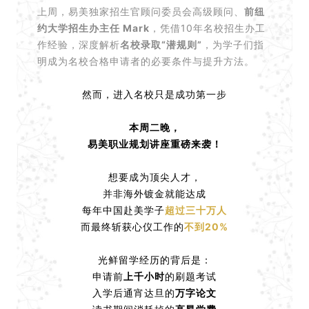
上周，易美独家招生官顾问委员会高级顾问、
前纽
约大学招生办主任 Mark
，凭借10年名校招生办工
作经验，深度解析
名校录取“潜规则”
，为学子们指
明成为名校合格申请者的必要条件与提升方法。
然而，进入名校只是成功第一步
本周二晚，
易美职业规划讲座重磅来袭！
想要成为顶尖人才，
并非海外镀金就能达成
每年中国赴美学子
超过三十万人
而最终斩获心仪工作的
不到20%
光鲜留学经历的背后是：
申请前
上千小时
的刷题考试
入学后通宵达旦的
万字论文