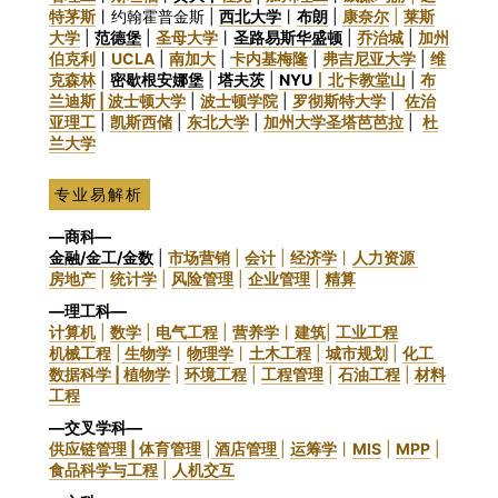
特茅斯
丨约翰霍普金斯 |
西北大学
丨
布朗
|
康奈尔
|
莱斯
大学
|
范德堡
|
圣母大学
丨
圣路易斯华盛顿
|
乔治城
|
加州
伯克利
丨
UCLA
|
南加大
|
卡内基梅隆
|
弗吉尼亚大学
|
维
克森林
|
密歇根安娜堡
|
塔夫茨
|
NYU
丨
北卡教堂山
|
布
兰迪斯 |
波士顿大学
|
波士顿学院
|
罗彻斯特大学
|
佐治
亚理工
|
凯斯西储
|
东北大学
|
加州大学圣塔芭芭拉
|
杜
兰大学
专业易解析
—商科—
金融/金工/金数
|
市场营销
|
会计
|
经济学
丨
人力资源
房地产
|
统计学
|
风险管理
|
企业管理
|
精算
—理工科—
计算机
|
数学
|
电气工程
|
营养学
丨
建筑
|
工业工程
机械工程
|
生物学
丨
物理学
丨
土木工程
|
城市规划
|
化工
数据科学 |
植物学
|
环境工程
|
工程管理
|
石油工程
|
材料
工程
—交叉学科—
供应链管理 |
体育管理
|
酒店管理
|
运筹学
丨
MIS
|
MPP
|
食品科学与工程
|
人机交互