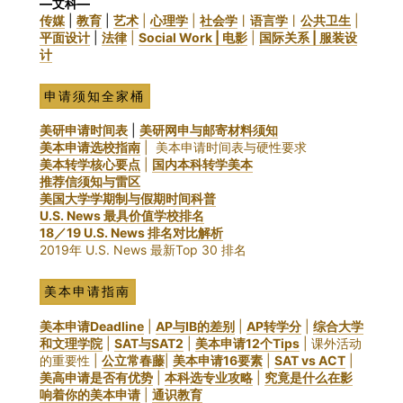
—文科—
传媒
|
教育
|
艺术
|
心理学
|
社会学
丨
语言学
丨
公共卫生
|
平面设计
|
法律
|
Social Work |
电影
|
国际关系 |
服装设
计
申请须知全家桶
美研申请时间表
|
美研网申与邮寄材料须知
美本申请选校指南
| 美本申请时间表与硬性要求
美本转学核心要点
|
国内本科转学美本
推荐信须知与雷区
美国大学学期制与假期时间科普
U.S. News 最具价值学校排名
18／19 U.S. News 排名对比解析
2019年 U.S. News 最新Top 30 排名
美本申请指南
美本申请Deadline
|
AP与IB的差别
|
AP转学分
|
综合大学
和文理学院
|
SAT与SAT2
|
美本申请12个Tips
| 课外活动
的重要性 |
公立常春藤
|
美本申请16要素
|
SAT vs ACT
|
美高申请是否有优势
|
本科选专业攻略
|
究竟是什么在影
响着你的美本申请
|
通识教育