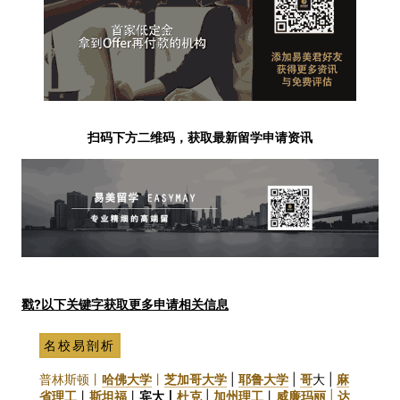
扫码下方二维码，获取最新留学申请资讯
戳?以下关键字获取更多申请相关信息
名校易剖析
普林斯顿丨
哈佛大学
丨
芝加哥大学
|
耶鲁大学
|
哥
大 |
麻
省理工
丨
斯坦福
丨
宾大丨
杜克
|
加州理工
丨
威廉玛丽
|
达