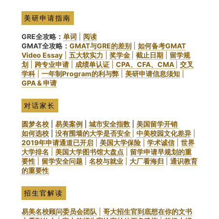
美研申请指南
GRE全攻略：
单词
|
阅读
GMAT全攻略：
GMAT与GRE的差别
|
如何备考GMAT
Video Essay
|
五大软实力
|
奖学金
|
截止日期
|
留学规
划
|
跨专业申请
|
成绩单认证
|
CPA、CFA、CMA
|
交叉
学科
|
一年制Program的利与弊
|
美研申请信息须知
|
GPA & 申请
对话家长
圆梦名校
|
易美案例
|
城市安全指数
|
美国留学开销
如何选校
|
没有围墙的大学是否安全
|
中美校园文化差异
|
2019年申请通道已开启
|
美国大学保险
|
学术诚信
|
世界
大学排名
|
美国大学图书馆大盘点
|
留学申请早规划的重
要性
|
留学安全问题
|
名校与就业
|
大厂看海归
|
通识教育
的重要性
招生官解读
易美名校顾问委员会团队
|
哥大招生官到底想在你的文书