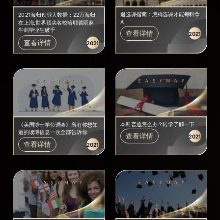
退选课指南：怎样选课才能每科拿
2021海归创业大数据：22万海归
A
在上海,世界顶尖名校哈耶普斯麻
牛剑毕业生破千
查看详情
2021
查看详情
2021
本科普通怎么办？转学了解一下
《美国博士学位调查》所有你想知
道的读博信息一次全部告诉你
查看详情
2021
查看详情
2021