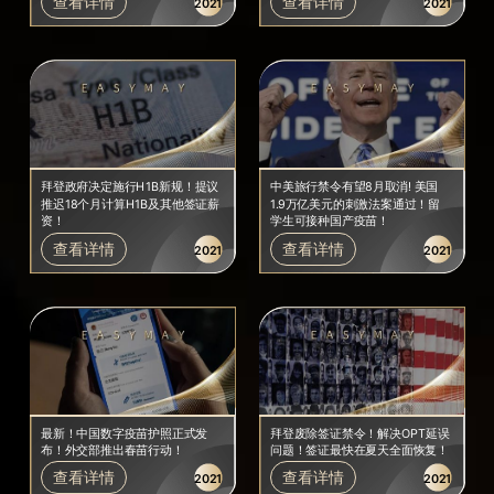
查看详情
查看详情
2021
2021
拜登政府决定施行H1B新规！提议
中美旅行禁令有望8月取消! 美国
推迟18个月计算H1B及其他签证薪
1.9万亿美元的刺激法案通过！留
资！
学生可接种国产疫苗！
查看详情
查看详情
2021
2021
最新！中国数字疫苗护照正式发
拜登废除签证禁令！解决OPT延误
布！外交部推出春苗行动！
问题！签证最快在夏天全面恢复！
查看详情
查看详情
2021
2021