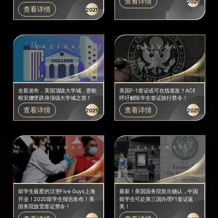
查看详情
2021
查看详情
2021
全新发布，美国顶级大学城，密歇
美国F-1签证或可在线签发？ACE
根安娜堡跻身顶级大学城之首！
呼吁解除学生签证旅行禁令！
查看详情
查看详情
2021
2021
留学生最爱的汉堡Five Guys上海
最新！美国国务院首次确认，中国
开业！2020留学生报告发布！美
留学生可赴第三国办理F1签证返
国务院放宽签证禁令！
美！