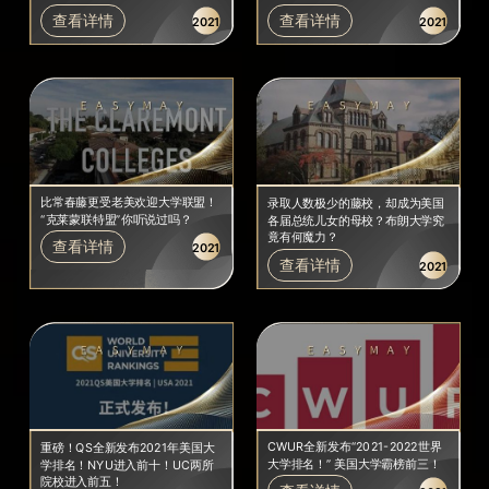
查看详情
查看详情
2021
2021
比常春藤更受老美欢迎大学联盟！
录取人数极少的藤校，却成为美国
“克莱蒙联特盟”你听说过吗？
各届总统儿女的母校？布朗大学究
竟有何魔力？
查看详情
2021
查看详情
2021
CWUR全新发布“2021-2022世界
重磅！QS全新发布2021年美国大
大学排名！” 美国大学霸榜前三！
学排名！NYU进入前十！UC两所
院校进入前五！