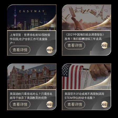
《2021中国海归就业调查报告》
上海官宣：世界排名前50院校留
发布！海归薪酬连续三年走高
学回国,在沪全职工作可直接落
户！
查看详情
2022
查看详情
2022
美国选校只看排名对么？只看排名
美国官方讨论或将不再限制高等
就等于放弃了美国教育的优势
STEM学位的绿卡名额？
查看详情
查看详情
2022
2022