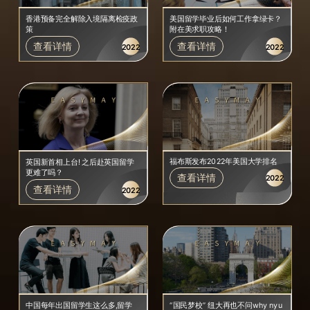
香港预备完全解除入境隔离检疫政
美国留学毕业后如何工作拿绿卡？
策
附在美求职攻略！
查看详情
查看详情
2022
2022
福布斯发布2022年美国大学排名
英国新首相上台! 之后赴英国留学
更难了吗？
查看详情
2022
查看详情
2022
中国每年出国留学生这么多,留学
“国民梦校” 纽大再也不问why nyu