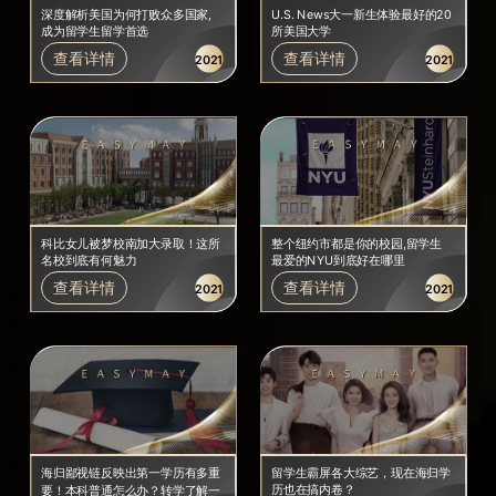
深度解析美国为何打败众多国家,
U.S. News大一新生体验最好的20
成为留学生留学首选
所美国大学
查看详情
查看详情
2021
2021
科比女儿被梦校南加大录取！这所
整个纽约市都是你的校园,留学生
名校到底有何魅力
最爱的NYU到底好在哪里
查看详情
查看详情
2021
2021
留学生霸屏各大综艺，现在海归学
海归鄙视链反映出第一学历有多重
历也在搞内卷？
要！本科普通怎么办？转学了解一