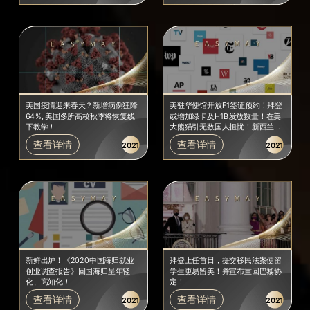
美国疫情迎来春天？新增病例狂降
美驻华使馆开放F1签证预约！拜登
64%, 美国多所高校秋季将恢复线
或增加绿卡及H1B发放数量！在美
下教学！
大熊猫引无数国人担忧！新西兰4
月起允许千名留学生入境!
查看详情
查看详情
2021
2021
新鲜出炉！《2020中国海归就业
拜登上任首日，提交移民法案使留
创业调查报告》回国海归呈年轻
学生更易留美！并宣布重回巴黎协
化、高知化！
定！
查看详情
查看详情
2021
2021