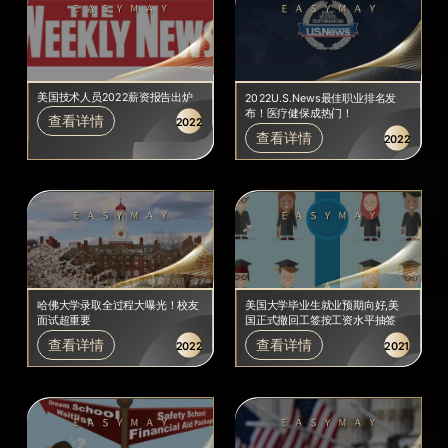
美国技术人员2022薪资报告出炉
2022U.S.News最佳职业排名发
布！医疗健保成热门！
查看详情
2022
查看详情
2022
哈佛大学录取全过程大曝光！校友
美国大学毕业生就业预期向好,美
面试超重要
国正式撤回工签按工资水平抽签
查看详情
查看详情
2022
2021