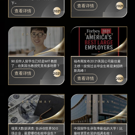
下~
查看详情
2021
查看详情
2021
90后华人留学生已经是MIT教授
福布斯发布2021美国公司最佳雇
了，在美国当教授究竟有多吃香？
主榜！疫情过去毕业生将迎来招聘
新高峰！
查看详情
2021
查看详情
2021
领英大数据调查: 告诉你世界500
中国留学生录取率最低的大学！比
强企业，最爱哪些名校毕业生？
藤校更受欢迎的低调名校！