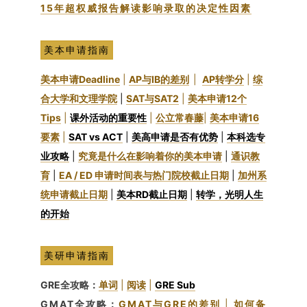
15年超权威报告解读影响录取的决定性因素
美本申请指南
美本申请Deadline
|
AP与IB的差别
|
AP转学分
|
综
合大学和文理学院
|
SAT与SAT2
|
美本申请12个
Tips
|
课外活动的重要性
|
公立常春藤
|
美本申请16
要素
|
SAT vs ACT
|
美高申请是否有优势
|
本科选专
业攻略
|
究竟是什么在影响着你的美本申请
|
通识教
育
|
EA / ED 申请时间表与热门院校截止日期
|
加州系
统申请截止日期
|
美本RD截止日期
|
转学，光明人生
的开始
美研申请指南
GRE全攻略：
单词
|
阅读
|
GRE Sub
GMAT全攻略：
GMAT与GRE的差别
|
如何备