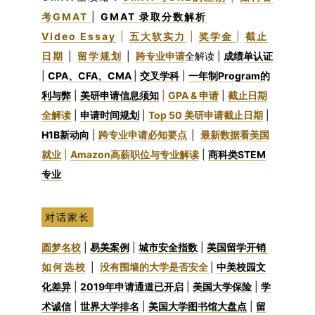
考GMAT
|
GMAT 录取分数解析
Video Essay
|
五大软实力
|
奖学金
|
截止
日期
|
留学规划
|
跨专业申请
全解读
|
成绩单认证
|
CPA、CFA、CMA
|
交叉学科
|
一年制Program的
利与弊
|
美研申请信息须知
|
GPA & 申请
|
截止日期
全解读
|
申请时间规划
|
Top 50 美研申请截止日期
|
H1B新动向
|
跨专业申请必知要点
|
最新数据看美国
就业
|
Amazon高薪职位与专业解读
|
商科类STEM
专业
对话家长
圆梦名校
|
易美案例
|
城市安全指数
|
美国留学开销
如何选校
|
没有围墙的大学是否安全
|
中美校园文
化差异
|
2019年申请通道已开启
|
美国大学保险
|
学
术诚信
|
世界大学排名
|
美国大学图书馆大盘点
|
留