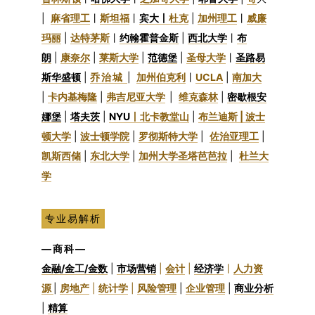
|
麻省理工
丨
斯坦福
丨
宾大丨
杜克
|
加州理工
丨
威廉
玛丽
|
达特茅斯
丨
约翰霍普金斯
|
西北大学
丨
布
朗
|
康奈尔
|
莱斯大学
|
范德堡
|
圣母大学
丨
圣路易
斯华盛顿
|
乔治城
|
加州伯克利
丨
UCLA
|
南加大
|
卡内基梅隆
|
弗吉尼亚大学
|
维克森林
|
密歇根安
娜堡
|
塔夫茨
|
NYU
丨
北卡教堂山
|
布兰迪斯 |
波士
顿大学
|
波士顿学院
|
罗彻斯特大学
|
佐治亚理工
|
凯斯西储
|
东北大学
|
加州大学圣塔芭芭拉
|
杜兰大
学
专业易解析
—商科—
金融/金工/金数
|
市场营销
|
会计
|
经济学
丨
人力资
源
|
房地产
|
统计学
|
风险管理
|
企业管理
|
商业分析
|
精算