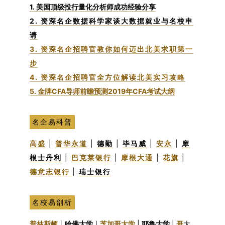
1. 美国顶级投行量化分析师成功经验分享
2. 资深名企数据科学家谈大数据就业与名校申
请
3. 资深名企招聘官教你如何迈出北美求职第一
步
4. 资深名企招聘官全方位解读北美实习攻略
5. 金牌CFA导师前瞻预测2019年CFA考试大纲
名企易科普
高盛
|
普华永道
|
德勤
|
毕马威
|
安永
|
摩
根士丹利
|
巴克莱银行
|
摩根大通
|
花旗
|
德意志银行
|
瑞士银行
名校易剖析
普林斯顿
丨
哈佛大学
丨
芝加哥大学
|
耶鲁大学
|
哥
大