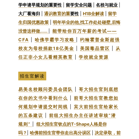
学申请早规划的重要性
|
留学安全问题
|
名校与就业
|
大厂看海归
|
通识教育的重
要性
|
H1B全解读
|
留学
生归国优惠政策
|
明年毕业的他,找工作处处碰壁,后悔
没曾这样做......
|
能带给你百万年薪的考试——
CFA
|
哈佛学霸学习攻略
|
约翰霍普金斯超强
校友为母校捐款18亿美金
|
美国毒品雷区
|
从
任正非小女儿看精英教育
|
学校就业资源
招生官解读
易美名校顾问委员会团队
|
哥大招生官到底想
在你的文书中看到什么
|
前哥大招生官教您如
何规划申请提交时间线
|
宾大前招生官给家长
的五条建议
|
前纽大招生办主任讲述审核“潜
规则”
|
纽大招生官钦点的T-Shape人格是你
吗？
|
哈佛前招生官带你走出高分误区
|
决定录取，前