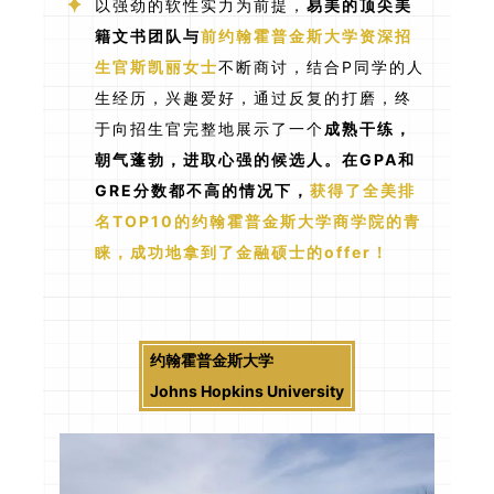
以强劲的软性实力为前提，
易美的顶尖美
籍文书团队与
前约翰霍普金斯大学资深招
生官斯凯丽女士
不断商讨，结合P同学的人
生经历，兴趣爱好，通过反复的打磨，终
于向招生官完整地展示了一个
成熟干练，
朝气蓬勃，进取心强的候选人。
在GPA和
GRE分数都不高的情况下
，
获得了全美排
名TOP10的约翰霍普金斯大学商学院的青
睐，成功地拿到了金融硕士的offer！
约翰霍普金斯大学
Johns Hopkins University