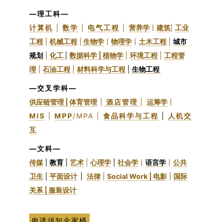
—理工科—
计算机
|
数学
|
电气工程
|
营养学
丨
建筑
|
工业
工程
|
机械工程
|
生物学
丨
物理学
丨
土木工程
|
城市
规划
|
化工
|
数据科学 |
植物学
|
环境工程
|
工程管
理
|
石油工程
|
材料科学与工程
|
生物工程
—交叉学科—
供应链管理 |
体育管理
|
酒店管理
|
运筹学
丨
MIS
|
MPP
/MPA |
食品科学与工程
|
人机交
互
—文科—
传媒
|
教育
|
艺术
|
心理学
|
社会学
丨
语言学
丨
公共
卫生
|
平面设计
|
法律
|
Social Work |
电影
|
国际
关系 |
服装设计
申请须知全家桶