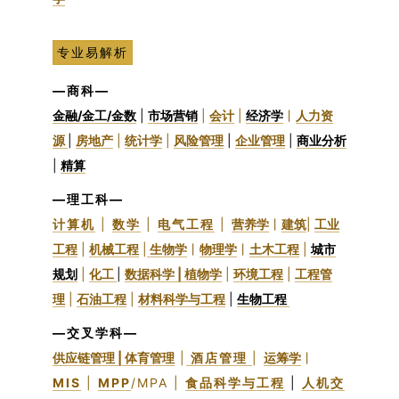
专业易解析
—商科—
金融/金工/金数
|
市场营销
|
会计
|
经济学
丨
人力资
源
|
房地产
|
统计学
|
风险管理
|
企业管理
|
商业分析
|
精算
—理工科—
计算机
|
数学
|
电气工程
|
营养学
丨
建筑
|
工业
工程
|
机械工程
|
生物学
丨
物理学
丨
土木工程
|
城市
规划
|
化工
|
数据科学 |
植物学
|
环境工程
|
工程管
理
|
石油工程
|
材料科学与工程
|
生物工程
—交叉学科—
供应链管理 |
体育管理
|
酒店管理
|
运筹学
丨
MIS
|
MPP
/MPA |
食品科学与工程
|
人机交