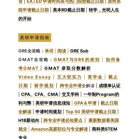
育
|
EA / ED 申请时间表与热门院校截止日期
|
加州系
统申请截止日期
|
美本RD截止日期
|
转学，光明人生
的开始
美研申请指南
GRE全攻略：
单词
|
阅读
|
GRE Sub
GMAT全攻略：
GMAT与GRE的差别
|
如何备
考GMAT
|
GMAT 录取分数解析
Video Essay
|
五大软实力
|
奖学金
|
截止
日期
|
留学规划
|
跨专业申请
全解读
|
成绩单认证
|
CPA、CFA、CMA
|
交叉学科
|
一年制Program的
利与弊
|
美研申请信息须知
|
GPA & 申请
|
截止日期
全解读
|
申请时间规划
|
Top 50 美研申请截止日期
|
H1B新动向
|
跨专业申请必知要点
|
最新数据看美国
就业
|
Amazon高薪职位与专业解读
|
商科类STEM
专业