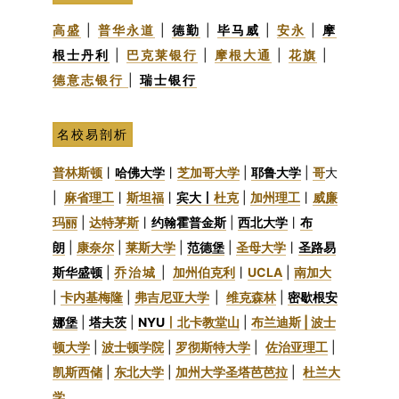
高盛
|
普华永道
|
德勤
|
毕马威
|
安永
|
摩
根士丹利
|
巴克莱银行
|
摩根大通
|
花旗
|
德意志银行
|
瑞士银行
名校易剖析
普林斯顿
丨
哈佛大学
丨
芝加哥大学
|
耶鲁大学
|
哥
大
|
麻省理工
丨
斯坦福
丨
宾大丨
杜克
|
加州理工
丨
威廉
玛丽
|
达特茅斯
丨
约翰霍普金斯
|
西北大学
丨
布
朗
|
康奈尔
|
莱斯大学
|
范德堡
|
圣母大学
丨
圣路易
斯华盛顿
|
乔治城
|
加州伯克利
丨
UCLA
|
南加大
|
卡内基梅隆
|
弗吉尼亚大学
|
维克森林
|
密歇根安
娜堡
|
塔夫茨
|
NYU
丨
北卡教堂山
|
布兰迪斯 |
波士
顿大学
|
波士顿学院
|
罗彻斯特大学
|
佐治亚理工
|
凯斯西储
|
东北大学
|
加州大学圣塔芭芭拉
|
杜兰大
学