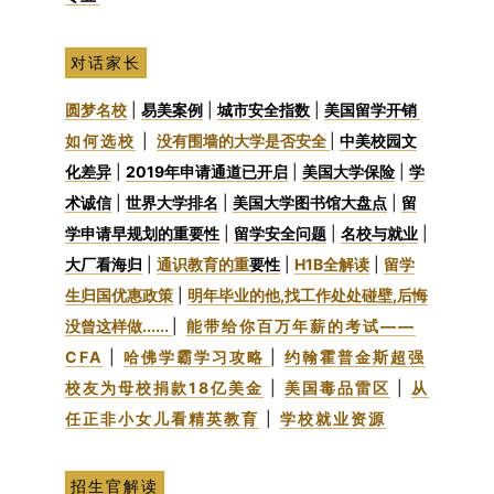
对话家长
圆梦名校
|
易美案例
|
城市安全指数
|
美国留学开销
如何选校
|
没有围墙的大学是否安全
|
中美校园文
化差异
|
2019年申请通道已开启
|
美国大学保险
|
学
术诚信
|
世界大学排名
|
美国大学图书馆大盘点
|
留
学申请早规划的重要性
|
留学安全问题
|
名校与就业
|
大厂看海归
|
通识教育的重
要性
|
H1B全解读
|
留学
生归国优惠政策
|
明年毕业的他,找工作处处碰壁,后悔
没曾这样做......
|
能带给你百万年薪的考试——
CFA
|
哈佛学霸学习攻略
|
约翰霍普金斯超强
校友为母校捐款18亿美金
|
美国毒品雷区
|
从
任正非小女儿看精英教育
|
学校就业资源
招生官解读