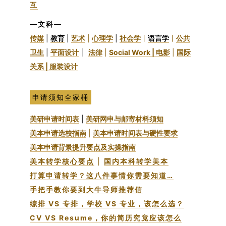
互
—文科—
传媒
|
教育
|
艺术
|
心理学
|
社会学
丨
语言学
丨
公共
卫生
|
平面设计
|
法律
|
Social Work |
电影
|
国际
关系 |
服装设计
申请须知全家桶
美研申请时间表
|
美研网申与邮寄材料须知
美本申请选校指南
|
美本申请时间表与硬性要求
美本申请
背景提升要点及实操指南
美本转学核心要点
|
国内本科转学美本
打算申请转学？这八件事情你需要知道…
手把手教你要到大牛导师推荐信
综排 VS 专排，学校 VS 专业，该怎么选？
CV VS Resume，你的简历究竟应该怎么