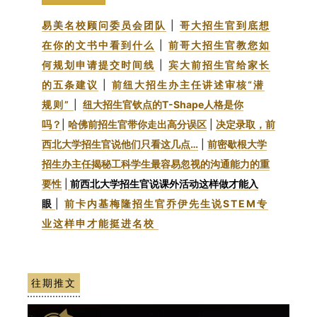
易美名校顾问委员会团队
|
哥大招生官到底想
在你的文书中看到什么
|
前哥大招生官教您如
何规划申请提交时间线
|
宾大前招生官给家长
的五条建议
|
前纽大招生办主任讲述审核“潜
规则”
|
纽大招生官钦点的T-Shape人格是你
吗？
|
哈佛前招生官带你走出高分误区
|
决定录取，前
西北大学招生官说他们只看这几点…
|
前密歇根大学
招生办主任揭秘工科学生最容易忽视的沟通能力的重
要性
|
前西北大学招生官说课外活动这样做才能入
眼
|
前卡内基梅隆招生官乔伊先生说STEM专
业这样申才能挺进名校
往期推文