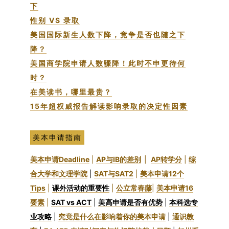
下
性别 VS 录取
美国国际新生人数下降，竞争是否也随之下
降？
美国商学院申请人数骤降！此时不申更待何
时？
在美读书，哪里最贵？
15年超权威报告解读影响录取的决定性因素
美本申请指南
美本申请Deadline
|
AP与IB的差别
|
AP转学分
|
综
合大学和文理学院
|
SAT与SAT2
|
美本申请12个
Tips
|
课外活动的重要性
|
公立常春藤
|
美本申请16
要素
|
SAT vs ACT
|
美高申请是否有优势
|
本科选专
业攻略
|
究竟是什么在影响着你的美本申请
|
通识教