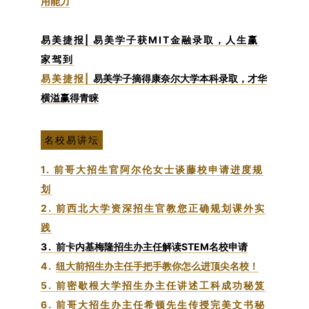
用能力
易美捷报| 易美学子获MIT金融录取，人生赢
家驾到
易美捷报|
易美学子摘得康奈尔大学本科录取，才华
横溢赢得青睐
名校易讲坛
1. 前哥大招生官阿尔伦女士谈藤校申请进度规
划
2. 前西北大学资深招生官教您正确规划课外实
践
3.
前卡内基梅隆招生办主任解读STEM名校申请
4.
纽大前招生办主任手把手教你怎么进顶尖名校！
5. 前密歇根大学招生办主任讲述工科成功秘笈
6. 前哥大招生办主任希顿先生传授完美文书秘